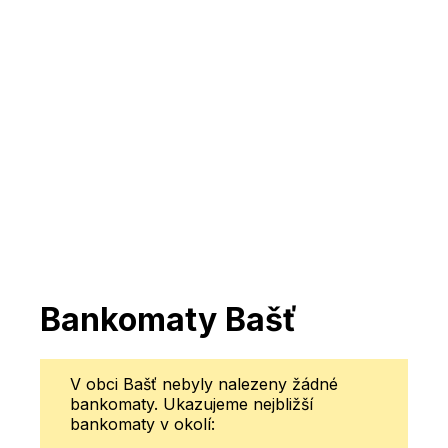
Bankomaty Bašť
V obci Bašť nebyly nalezeny žádné
bankomaty. Ukazujeme nejbližší
bankomaty v okolí: