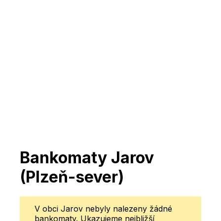
Bankomaty Jarov
(Plzeň-sever)
V obci Jarov nebyly nalezeny žádné
bankomaty. Ukazujeme nejbližší