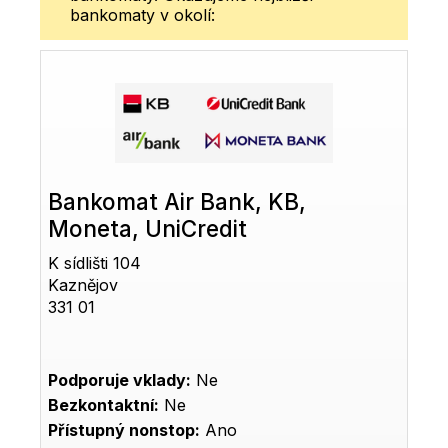
bankomaty v okolí:
Bankomat Air Bank, KB,
Moneta, UniCredit
K sídlišti 104
Kaznějov
331 01
Podporuje vklady:
Ne
Bezkontaktní:
Ne
Přístupný nonstop:
Ano