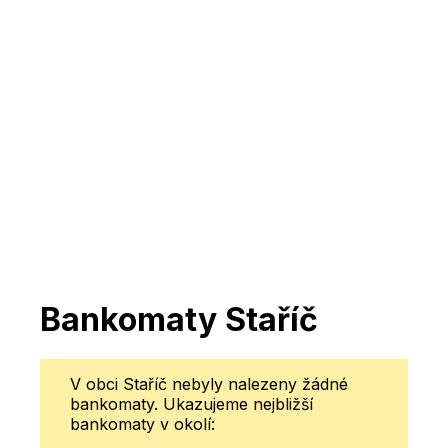
Bankomaty Staříč
V obci Staříč nebyly nalezeny žádné
bankomaty. Ukazujeme nejbližší
bankomaty v okolí: