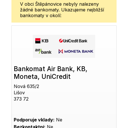
V obci Štěpánovice nebyly nalezeny
žádné bankomaty. Ukazujeme nejbližší
bankomaty v okolí:
Bankomat Air Bank, KB,
Moneta, UniCredit
Nová 635/2
Lišov
373 72
Podporuje vklady:
Ne
Bezkontaktní:
Ne