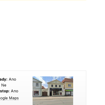
ady:
Ano
:
Ne
stop:
Ano
oogle Maps