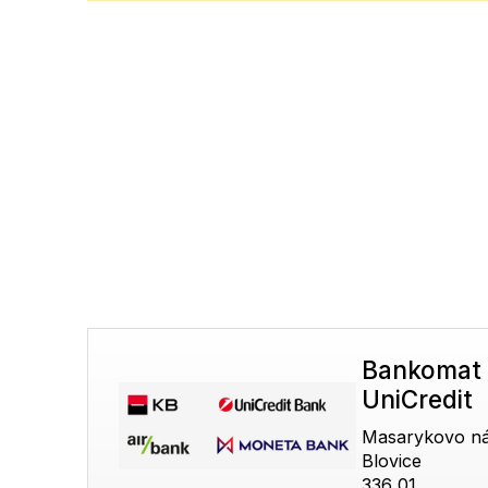
Bankomat 
UniCredit
Masarykovo n
Blovice
336 01