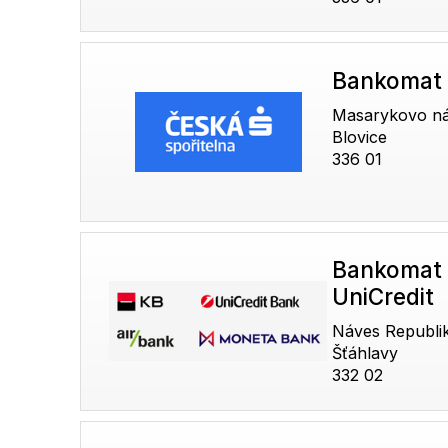
Bankomat 
Masarykovo ná
Blovice
336 01
Bankomat 
UniCredit
Náves Republi
Šťáhlavy
332 02