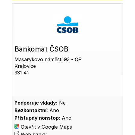
Bankomat ČSOB
Masarykovo náměstí 93 - ČP
Kralovice
331 41
Podporuje vklady:
Ne
Bezkontaktní:
Ano
Přístupný nonstop:
Ano
Otevřít v Google Maps
Web banky