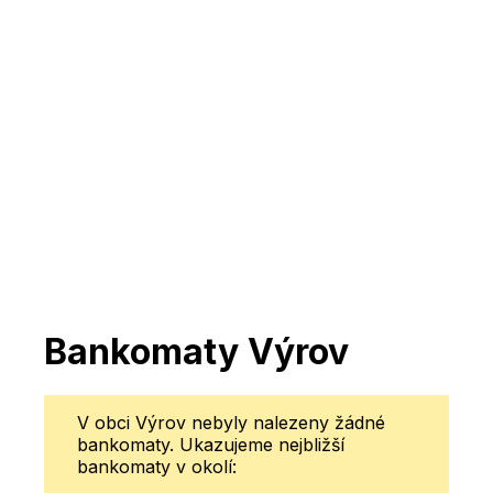
Bankomaty Výrov
V obci Výrov nebyly nalezeny žádné
bankomaty. Ukazujeme nejbližší
bankomaty v okolí: