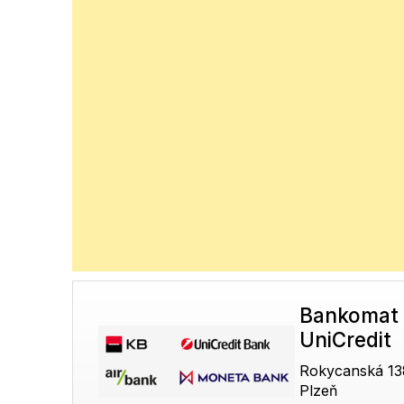
Bankomat 
UniCredit
Rokycanská 13
Plzeň