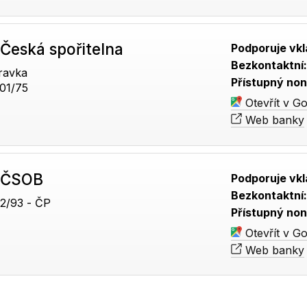
Česká spořitelna
Podporuje vkl
Bezkontaktní
ravka
Přístupný non
01/75
Otevřít v G
Web banky
 ČSOB
Podporuje vkl
Bezkontaktní
2/93 - ČP
Přístupný non
Otevřít v G
Web banky