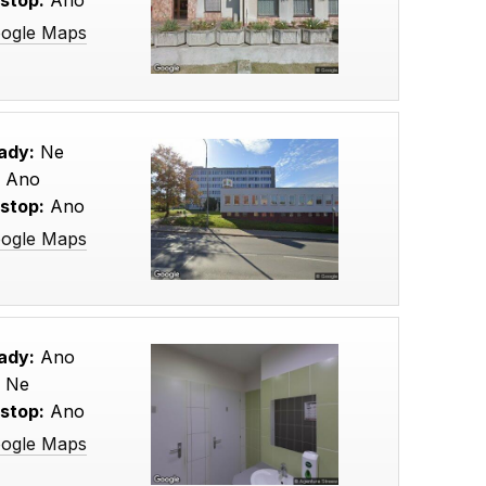
stop:
Ano
oogle Maps
ady:
Ne
:
Ano
stop:
Ano
oogle Maps
ady:
Ano
:
Ne
stop:
Ano
oogle Maps