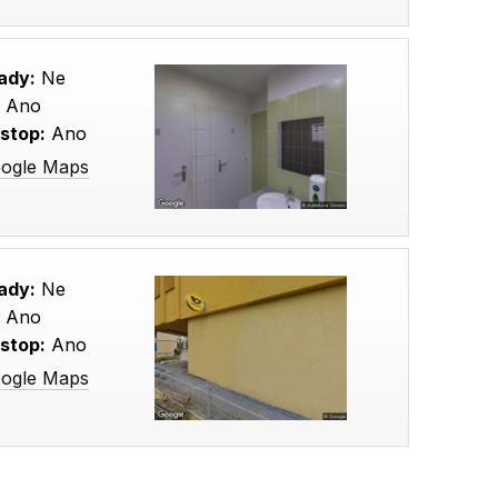
ady:
Ne
:
Ano
stop:
Ano
oogle Maps
ady:
Ne
:
Ano
stop:
Ano
oogle Maps