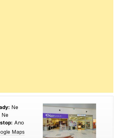
ady:
Ne
:
Ne
stop:
Ano
oogle Maps