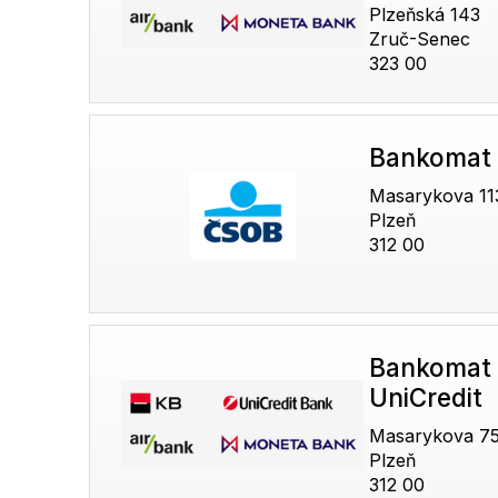
Plzeňská 143
Zruč-Senec
323 00
Bankomat
Masarykova 1132
Plzeň
312 00
Bankomat 
UniCredit
Masarykova 7
Plzeň
312 00