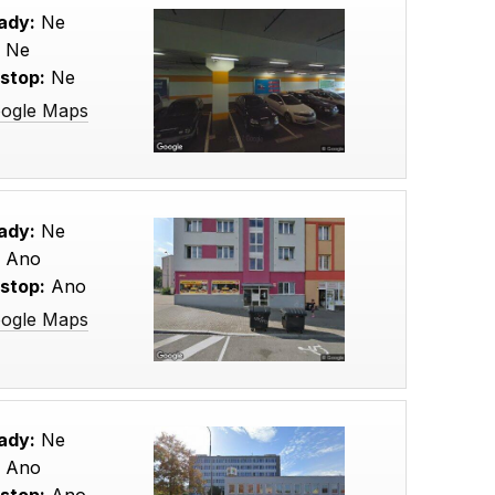
ady:
Ne
:
Ne
stop:
Ne
oogle Maps
ady:
Ne
:
Ano
stop:
Ano
oogle Maps
ady:
Ne
:
Ano