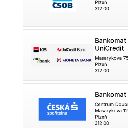
Plzeň
312 00
Bankomat 
UniCredit
Masarykova 7
Plzeň
312 00
Bankomat 
Centrum Doub
Masarykova 12
Plzeň
312 00