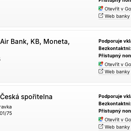
Přístupný non
Otevřít v G
Web banky
Air Bank, KB, Moneta,
Podporuje vkl
Bezkontaktní
Přístupný non
5
Otevřít v G
Web banky
Česká spořitelna
Podporuje vkl
Bezkontaktní
ravka
Přístupný non
01/75
Otevřít v G
Web banky