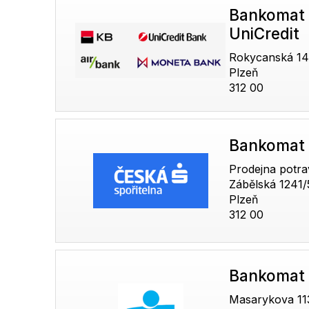
Bankomat 
UniCredit
Rokycanská 14
Plzeň
312 00
Bankomat 
Prodejna potra
Zábělská 1241/
Plzeň
312 00
Bankomat
Masarykova 1132