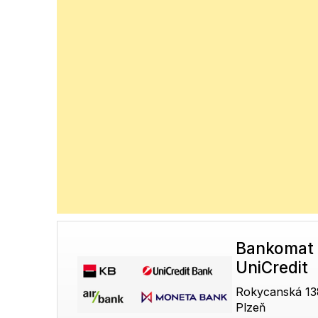
Bankomat 
UniCredit
Rokycanská 13
Plzeň