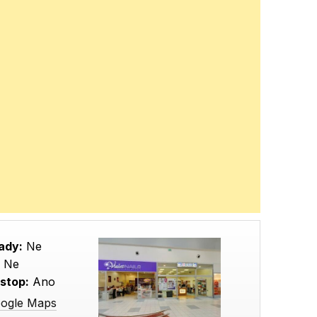
ady:
Ne
:
Ne
stop:
Ano
oogle Maps