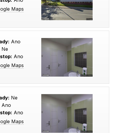
stop:
Ano
oogle Maps
ady:
Ano
:
Ne
stop:
Ano
oogle Maps
ady:
Ne
:
Ano
stop:
Ano
oogle Maps