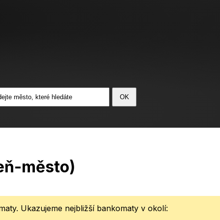
eň-město)
aty. Ukazujeme nejbližší bankomaty v okolí: