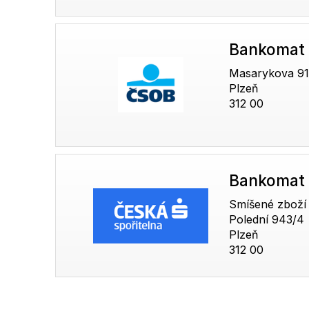
Bankomat
Masarykova 91
Plzeň
312 00
Bankomat 
Smíšené zboží
Polední 943/4
Plzeň
312 00